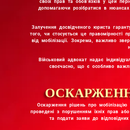
своїх прав та обов’язків у цей пер
допомагаючи розібратися в нюансах 
Залучення досвідченого юриста гаранту
того, чи стосується це правомірності 
від мобілізації. Зокрема, важливо зве
Військовий адвокат надає індивіду
своєчасно, що є особливо важл
ОСКАРЖЕНН
Оскарження рішень про мобілізацію 
проведені з порушенням їхніх прав або
та подати заяви до відповідних