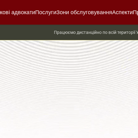
ькові адвокати
Послуги
Зони обслуговування
Аспекти
П
Працюємо дистанційно по всій території 