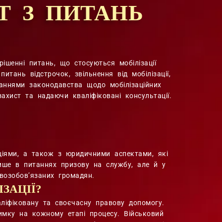
Т З ПИТАНЬ
ішенні питань, що стосуються мобілізації
тань відстрочок, звільнення від мобілізації,
наннями законодавства щодо мобілізаційних
захист та надаючи кваліфіковані консультації.
ціями, а також з юридичними аспектами, які
лише в питаннях призову на службу, але й у
возобов’язаних громадян.
ЗАЦІЇ?
аліфіковану та своєчасну правову допомогу.
римку на кожному етапі процесу. Військовий