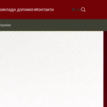
риклади допомоги
Контакти
RU
України