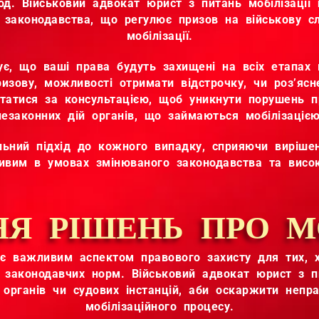
іод. Військовий адвокат юрист з питань мобілізації
законодавства, що регулює призов на військову сл
мобілізації.
є, що ваші права будуть захищені на всіх етапах 
призову, можливості отримати відстрочку, чи роз’яс
ртатися за консультацією, щоб уникнути порушень 
незаконних дій органів, що займаються мобілізацією
альний підхід до кожного випадку, сприяючи виріш
ивим в умовах змінюваного законодавства та висок
Я РІШЕНЬ ПРО М
є важливим аспектом правового захисту для тих, хт
 законодавчих норм. Військовий адвокат юрист з пи
 органів чи судових інстанцій, аби оскаржити непра
мобілізаційного процесу.