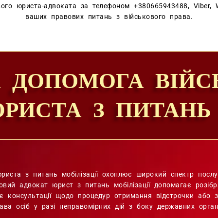
вого юриста-адвоката за телефоном +380665943488, Viber, 
ваших правових питань з військового права.
А ДОПОМОГА ВІЙС
РИСТА З ПИТАНЬ 
риста з питань мобілізації охоплює широкий спектр послу
ьковий адвокат юрист з питань мобілізації допомагає розі
є консультації щодо процедур отримання відстрочки або зв
ава осіб у разі неправомірних дій з боку державних орган