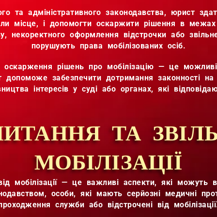
го та адміністративного законодавства, юрист здатн
ли місце, і допомогти оскаржити рішення в межа
у, некоректного оформлення відстрочки або звільне
порушують права мобілізованих осіб.
я оскарження рішень про мобілізацію — це можливіс
ст допоможе забезпечити дотримання законності на 
вництва інтересів у суді або органах, які відповідаю
ИТАННЯ ТА ЗВІЛ
МОБІЛІЗАЦІЇ
від мобілізації — це важливі аспекти, які можуть в
онодавством, особи, які мають серйозні медичні про
проходження служби або відстрочені від мобілізації