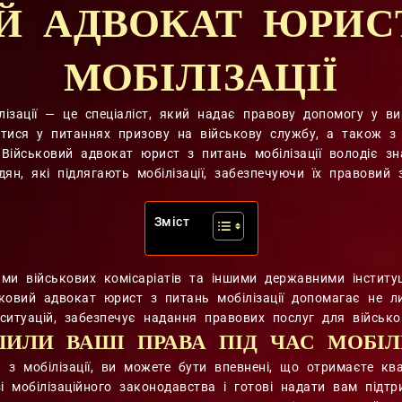
Й АДВОКАТ ЮРИС
МОБІЛІЗАЦІЇ
ізації — це спеціаліст, який надає правову допомогу у вир
ися у питаннях призову на військову службу, а також з пи
. Військовий адвокат юрист з питань мобілізації володіє з
ян, які підлягають мобілізації, забезпечуючи їх правовий 
Зміст
ами військових комісаріатів та іншими державними інститу
ськовий адвокат юрист з питань мобілізації допомагає не 
 ситуацій, забезпечує надання правових послуг для військо
ИЛИ ВАШІ ПРАВА ПІД ЧАС МОБІЛІ
з мобілізації, ви можете бути впевнені, що отримаєте кв
і мобілізаційного законодавства і готові надати вам підт