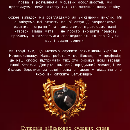
права з розумінням місцевих особливостей. Ми
присвячуємо себе захисту тих, хто захищає нашу країну.
Кожен випадок ми розглядаємо як унікальний виклик. Ми
аналізуємо всі аспекти вашої ситуації, розробляємо
ефективні стратегії та наполегливо відстоюємо ваші
інтереси. Наша мета – не просто вирішити правову
проблему, а забезпечити справедливість та спокій для
вас і вашої родини.
Ми горді тим, що можемо служити захисникам України в
Нововолинську. Наша робота – це більше, ніж професія;
це наш спосіб підтримати тих, хто ризикує всім заради
нашої безпеки. Довірте нам свій юридичний захист, і ми
будемо боротися за ваші права з такою ж відданістю, з
якою ви служите Батьківщині.
Супровід військових судових справ