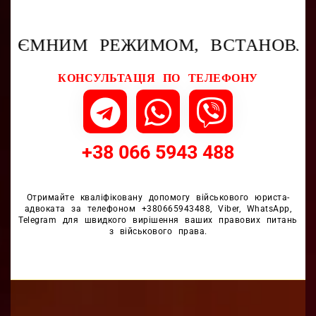
ЕЖИМОМ, ВСТАНОВЛЕНИМ ЗАКОН
КОНСУЛЬТАЦІЯ ПО ТЕЛЕФОНУ
+
+
3
3
8
8
0
0
6
6
6
6
5
5
9
9
4
4
3
3
4
4
8
8
8
8
Отримайте кваліфіковану допомогу військового юриста-
адвоката за телефоном +380665943488, Viber, WhatsApp,
Telegram для швидкого вирішення ваших правових питань
з військового права.