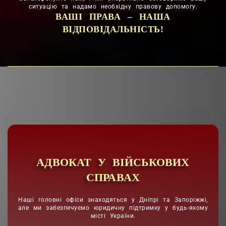
ситуацію та надамо необхідну правову допомогу.
ВАШІ ПРАВА – НАША
ВІДПОВІДАЛЬНІСТЬ!
АДВОКАТ У ВІЙСЬКОВИХ
СПРАВАХ
Наші головні офіси знаходяться у Дніпрі та Запоріжжі,
але ми забезпечуємо юридичну підтримку у будь-якому
місті України.