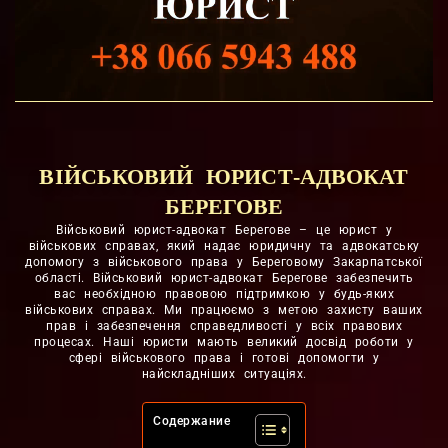
ВІЙСЬКОВИЙ ЮРИСТ-АДВОКАТ
БЕРЕГОВЕ
Військовий юрист-адвокат Берегове – це юрист у
військових справах, який надає юридичну та адвокатську
допомогу з військового права у Береговому Закарпатської
області. Військовий юрист-адвокат Берегове забезпечить
вас необхідною правовою підтримкою у будь-яких
військових справах. Ми працюємо з метою захисту ваших
прав і забезпечення справедливості у всіх правових
процесах. Наші юристи мають великий досвід роботи у
сфері військового права і готові допомогти у
найскладніших ситуаціях.
Содержание